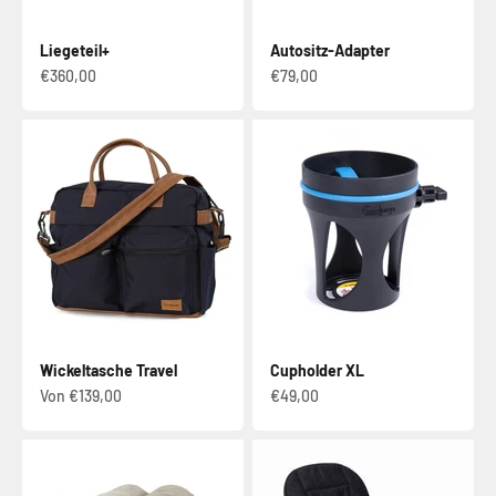
Liegeteil+
Autositz-Adapter
Verkaufspreis
Verkaufspreis
€360,00
€79,00
Wickeltasche Travel
Cupholder XL
Verkaufspreis
Verkaufspreis
Von €139,00
€49,00