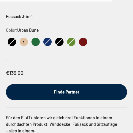
Fussack 3-in-1
Color:
Urban Dune
Urban Black
Urban Dune
Urban Green
Outdoor Dark Navy
Outdoor Black
Outdoor Green
Outdoor Brown
.
Verkaufspreis
€139,00
Finde Partner
Für den FLAT+ bieten wir gleich drei Funktionen in einem
durchdachten Produkt: Winddecke, Fußsack und Sitzauflage
– alles in einem.