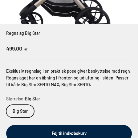
Regnslag Big Star
Salgspris
499,00 kr
Eksklusiv regnslag i en praktisk pose giver beskyttelse mod regn.
Regnslaget har en åbning i fronten og udluftning i siden. Passer
til både Big Star SENTO MAX, Big Star SENTO.
Størrelse:
Big Star
Big Star
Føj til indkøbskurv