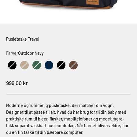
Pusletaske Travel
Farve:
Outdoor Navy
Urban Black
Urban Dune
Urban Green
Outdoor Navy
Outdoor Black
Outdoor Brown
LUX Polar White
Salgspris
999,00 kr
Moderne og rummelig pusletaske, der matcher din vogn.
Designet til at passe til alt, hvad du har brug for til din baby med
praktiske rum til bleer, flasker, mobiltelefoner og meget mere.
Inkl. separat vaskbart pusleunderlag. Når barnet bliver ældre, har
du en fin taske til din bærbare computer.