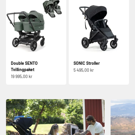
Double SENTO
SONIC Stroller
Tvillingpaket
Sale-pris
5 495,00 kr
Sale-pris
19 995,00 kr