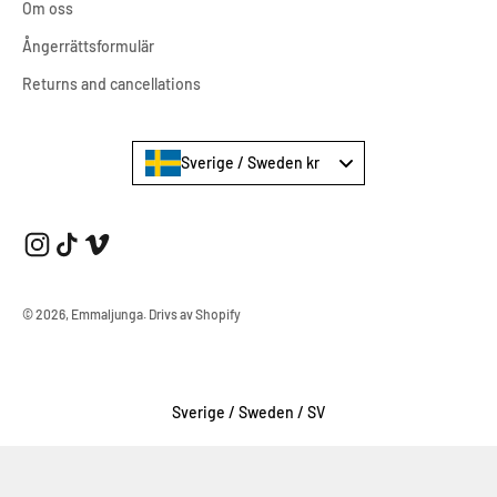
Om oss
Ångerrättsformulär
Returns and cancellations
Sverige / Sweden kr
© 2026, Emmaljunga.
Drivs av Shopify
Select Your Region:
Sverige / Sweden / SV