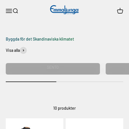
Hoppa till innehållet
Emmaljunga
Meny
Sök
Varuko
Byggda för det Skandinaviska klimatet
Visa alla
Stadsexperten.
SENTO
10 produkter