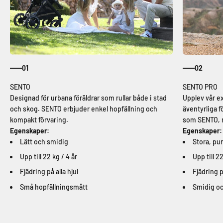
01
02
Designad för urbana föräldrar som rullar både i stad
Upplev vår e
och skog. SENTO erbjuder enkel hopfällning och
äventyrliga 
kompakt förvaring.
som SENTO, m
Egenskaper:
Egenskaper:
Lätt och smidig
Stora, pun
Upp till 22 kg / 4 år
Upp till 22
Fjädring på alla hjul
Fjädring p
Små hopfällningsmått
Smidig oc