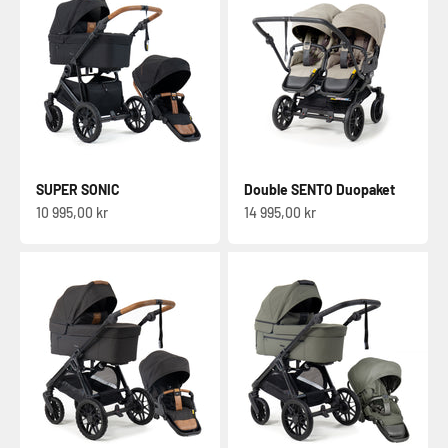
SUPER SONIC
Double SENTO Duopaket
Sale-pris
Sale-pris
10 995,00 kr
14 995,00 kr