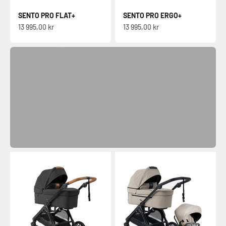
SENTO
Hög komfort
SENTO PRO FLAT+
SENTO PRO ERGO+
Sale-pris
Sale-pris
13 995,00 kr
13 995,00 kr
Visa alla
Föregående