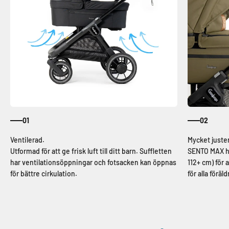
01
02
Utformad för att ge frisk luft till ditt barn. Suffletten
SENTO MAX har
har ventilationsöppningar och fotsacken kan öppnas
112+ cm) för 
för bättre cirkulation.
för alla föräl