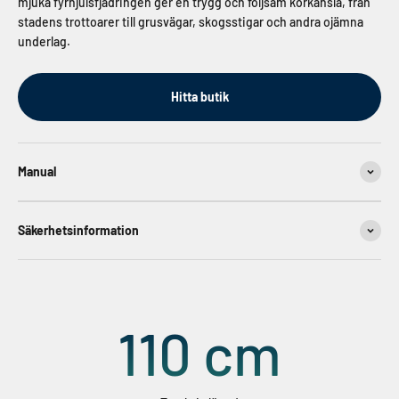
mjuka fyrhjulsfjädringen ger en trygg och följsam körkänsla, från
stadens trottoarer till grusvägar, skogsstigar och andra ojämna
underlag.
Hitta butik
Manual
Säkerhetsinformation
110
cm