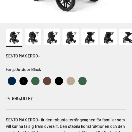
SENTO MAX ERGO+
Färg:
Outdoor Black
Outdoor Dark Navy
Outdoor Black
Outdoor Green
Outdoor Brown
Urban Black
Urban Dune
Urban Green
Sale-pris
14 995,00 kr
SENTO MAX ERGO+ är den robusta terrängvagnen för familjer som
vill kunna ta sig fram överallt. Den stabila konstruktionen och den