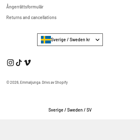
Ångerrättsformulär
Returns and cancellations
Sverige / Sweden kr
© 2026, Emmaljunga.
Drivs av Shopify
Select Your Region:
Sverige / Sweden / SV